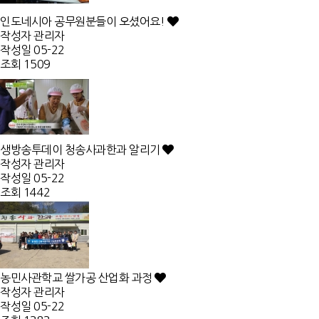
인도네시아 공무원분들이 오셨어요!
작성자
관리자
작성일
05-22
조회
1509
생방송투데이 청송사과한과 알리기
작성자
관리자
작성일
05-22
조회
1442
농민사관학교 쌀가공 산업화 과정
작성자
관리자
작성일
05-22