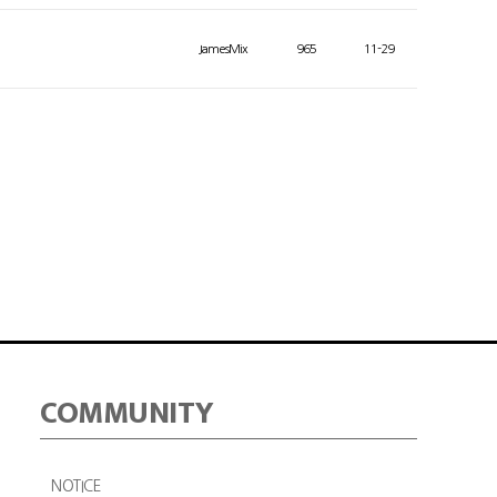
JamesMix
965
11-29
COMMUNITY
NOTICE