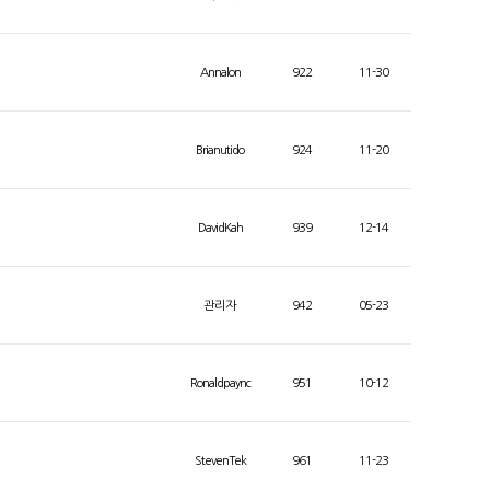
Annalon
922
11-30
Brianutido
924
11-20
DavidKah
939
12-14
관리자
942
05-23
Ronaldpaync
951
10-12
StevenTek
961
11-23