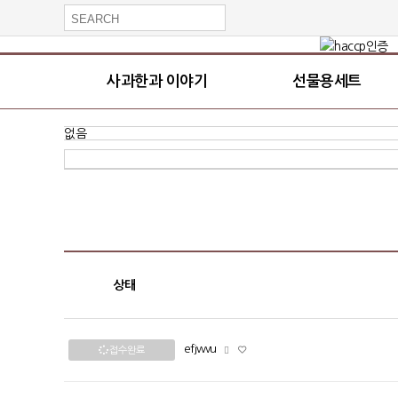
사과한과 이야기
선물용세트
없음
상태
efjwvu
접수완료