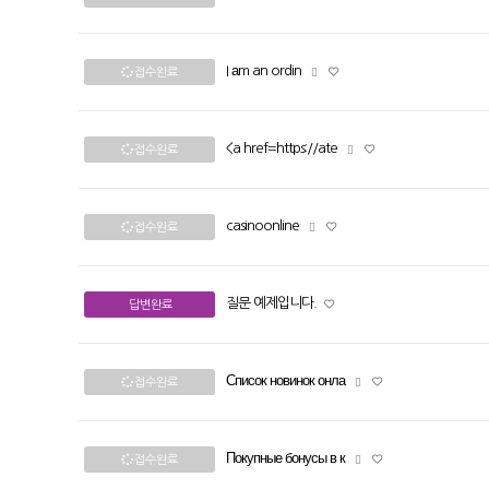
I аm an ordin
접수완료
<a href=https://ate
접수완료
casinoonline
접수완료
질문 예제입니다.
답변완료
Список новинок онла
접수완료
Покупные бонусы в к
접수완료