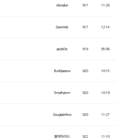
Alenalon
917
11-28
DarinHok
917
12-14
JacobDic
919
05-08
Buddyassew
920
10-15
Timothytem
920
10-19
DouglasInfew
920
11-27
블랙파라딘
922
11-10