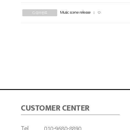
Music scene release
접수완료
CUSTOMER CENTER
Tel.
010-9680-8890