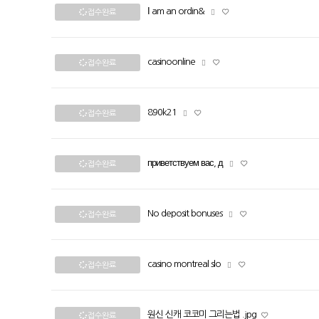
Ι am an ordin&
접수완료
casinoonline
접수완료
890k21
접수완료
приветствуем вас, д
접수완료
No deposit bonuses
접수완료
casino montreal slo
접수완료
원신 신캐 코코미 그리는법 .jpg
접수완료