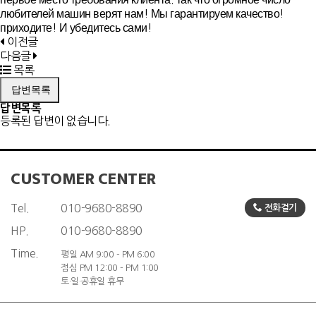
любителей машин верят нам! Мы гарантируем качество!
приходите! И убедитесь сами!
이전글
다음글
목록
답변목록
답변목록
등록된 답변이 없습니다.
CUSTOMER CENTER
Tel.
010-9680-8890
전화걸기
HP.
010-9680-8890
Time.
평일 AM 9:00 - PM 6:00
점심 PM 12:00 - PM 1:00
토·일·공휴일 휴무