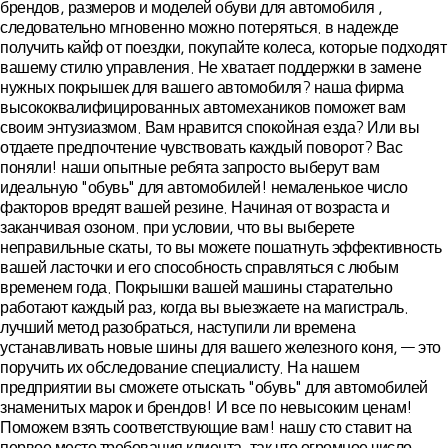
брендов, размеров и моделей обуви для автомобиля ,
следовательно мгновенно можно потеряться. в надежде
получить кайф от поездки, покупайте колеса, которые подходят
вашему стилю управления. Не хватает поддержки в замене
нужных покрышек для вашего автомобиля? наша фирма
высококвалифицированных автомехаников поможет вам
своим энтузиазмом. Вам нравится спокойная езда? Или вы
отдаете предпочтение чувствовать каждый поворот? Вас
поняли! наши опытные ребята запросто выберут вам
идеальную "обувь" для автомобилей! немаленькое число
факторов вредят вашей резине. Начиная от возраста и
заканчивая озоном. при условии, что вы выберете
неправильные скаты, то вы можете пошатнуть эффективность
вашей ласточки и его способность справляться с любым
временем года. Покрышки вашей машины старательно
работают каждый раз, когда вы выезжаете на магистраль.
лучший метод разобраться, наступили ли времена
устанавливать новые шины для вашего железного коня, — это
поручить их обследование специалисту. На нашем
предприятии вы сможете отыскать "обувь" для автомобилей
знаменитых марок и брендов! И все по невысоким ценам!
Поможем взять соответствующие вам! нашу сто ставит на
первое место требования клиента. так что огромное число