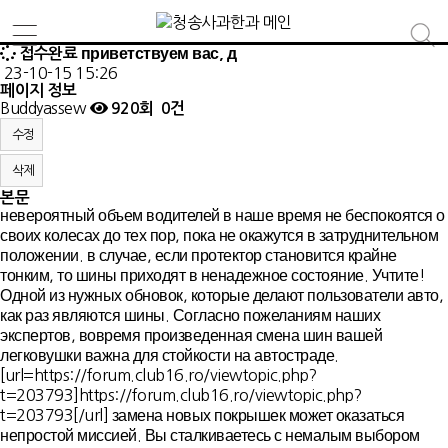
접수완료
приветствуем вас, д
23-10-15 15:26
페이지 정보
Buddyassew
920회
0건
수정
삭제
본문
невероятный объем водителей в наше время не беспокоятся о
своих колесах до тех пор, пока не окажутся в затруднительном
положении. в случае, если протектор становится крайне
тонким, то шины приходят в ненадежное состояние. Учтите!
Одной из нужных обновок, которые делают пользователи авто,
как раз являются шины. Согласно пожеланиям наших
экспертов, вовремя произведенная смена шин вашей
легковушки важна для стойкости на автостраде.
[url=https://forum.club16.ro/viewtopic.php?
t=203793]https://forum.club16.ro/viewtopic.php?
t=203793[/url] замена новых покрышек может оказаться
непростой миссией. Вы сталкиваетесь с немалым выбором