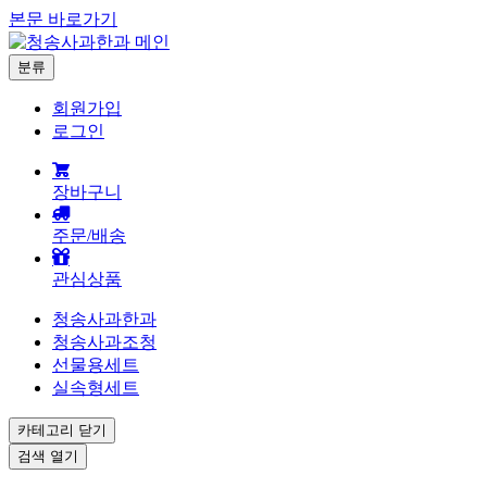
본문 바로가기
분류
회원가입
로그인
장바구니
주문/배송
관심상품
청송사과한과
청송사과조청
선물용세트
실속형세트
카테고리
닫기
검색
열기