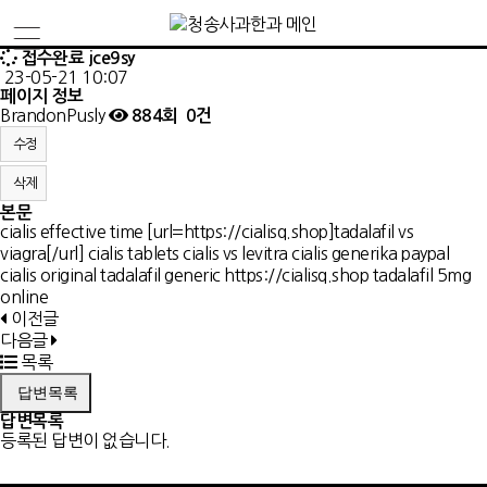
접수완료
jce9sy
23-05-21 10:07
페이지 정보
BrandonPusly
884회
0건
수정
삭제
본문
cialis effective time [url=https://cialisq.shop]tadalafil vs
viagra[/url] cialis tablets cialis vs levitra
cialis generika paypal
cialis original tadalafil generic https://cialisq.shop tadalafil 5mg
online
이전글
다음글
목록
답변목록
답변목록
등록된 답변이 없습니다.