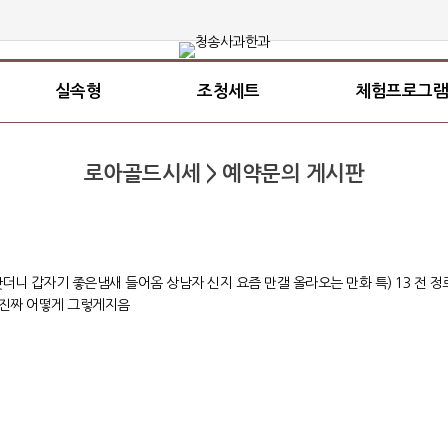
실속형
조청세트
체험프로그램
로아골드시세 > 예약문의 게시판
니 갑자기 좋은냄새 들어옴 상남자 신지 요즘 만갤 올라오는 만화 특) 13 전 정
름 진짜 어떻게 그렇게지음