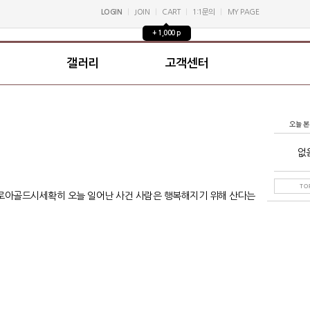
LOGIN
JOIN
CART
1:1문의
MY PAGE
+ 1,000 p
갤러리
고객센터
오늘 본
없
TO
로아골드시세
확히 오늘 일어난 사건 사람은 행복해지기 위해 산다는