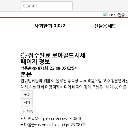
사과한과 이야기
선물용세트
접수완료
로아골드시세
페이지 정보
백응운
871회
23-08-05 02:54
본문
진퀴벌레들의 위엄 이 몰루짤 중독성 ㅌㅊ 리듬게임 고수 창문열어놧더
대사 치는 만화 머엿더라 바다와 바다의 경계 포켓몬 1세대 << 이
수정
삭제
목록
이전글
Multiple currencies
23.08.10
다음글
сustomizable and pr
23.08.02